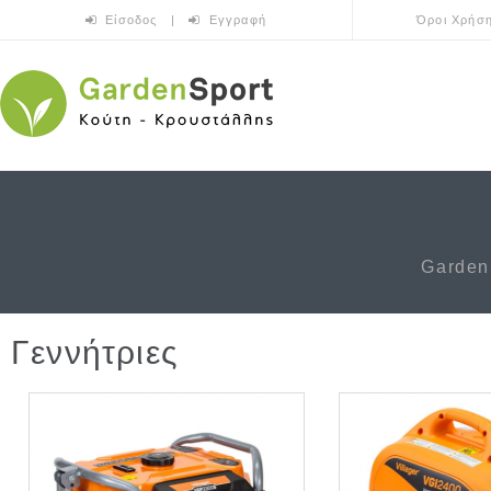
Skip to main content
Είσοδος
|
Εγγραφή
Όροι Χρήσ
Garden
Γεννήτριες