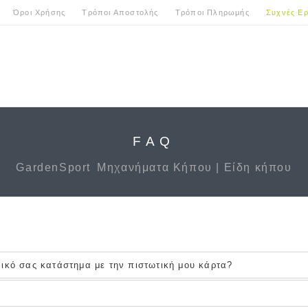
Όροι Χρήσης
Τρόποι Αποστολής
Τρόποι Πληρωμής
Συχνές Ερ
FAQ
GardenSport
Μηχανήματα Κήπου | Είδη κήπου
ικό σας κατάστημα με την πιστωτική μου κάρτα?