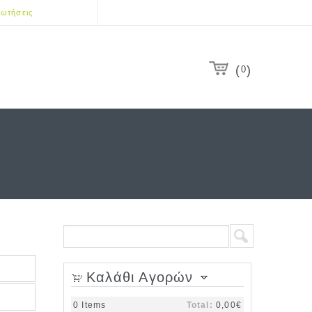
ωτήσεις
0
Search form
Search
Καλάθι Αγορών
0
Items
Total:
0,00€