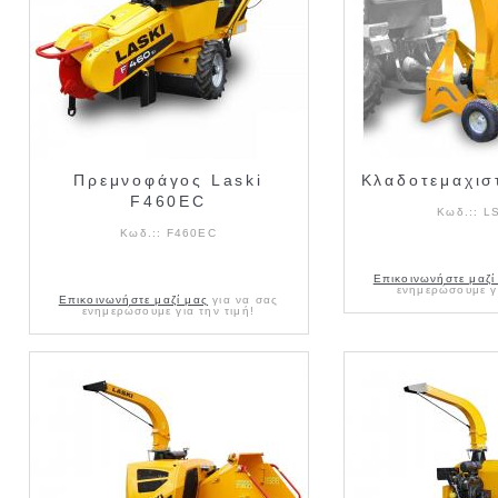
Πρεμνοφάγος Laski
Κλαδοτεμαχισ
F460EC
Κωδ.::
L
Κωδ.::
F460EC
Επικοινωνήστε μαζί
ενημερώσουμε γι
Επικοινωνήστε μαζί μας
για να σας
ενημερώσουμε για την τιμή!