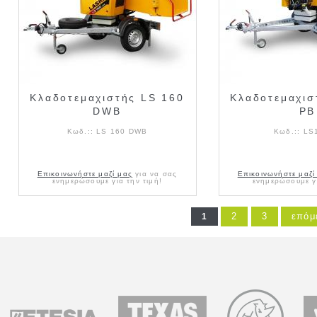
Κλαδοτεμαχιστής LS 160
Κλαδοτεμαχισ
DWB
PB
Κωδ.::
LS 160 DWΒ
Κωδ.::
LS
Επικοινωνήστε μαζί μας
για να σας
Επικοινωνήστε μαζί
ενημερώσουμε για την τιμή!
ενημερώσουμε γι
2
3
επόμ
1
Σελίδες