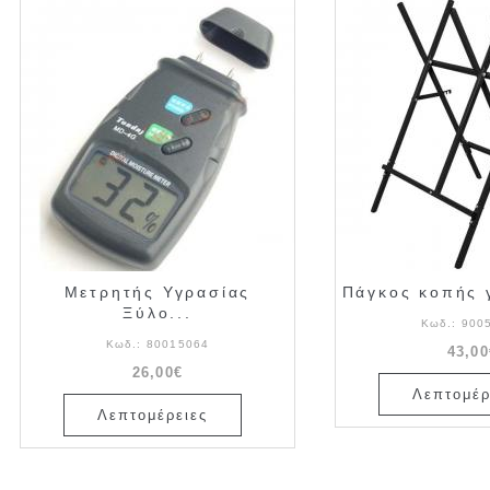
Μετρητής Υγρασίας
Πάγκος κοπής γ
Ξύλο...
Κωδ.:
900
Κωδ.:
80015064
43,00
26,00€
Λεπτομέρ
Λεπτομέρειες