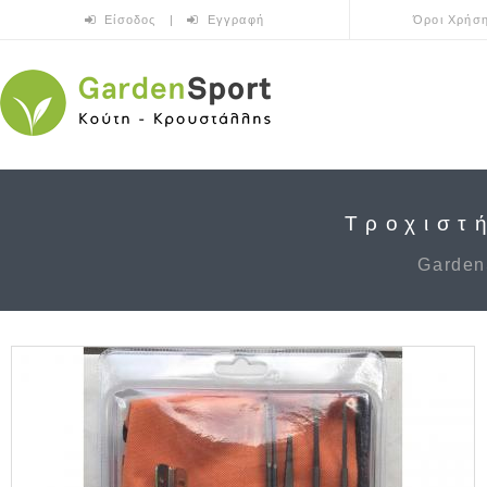
Skip to main content
Είσοδος
|
Εγγραφή
Όροι Χρήσ
Τροχιστ
Garden