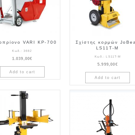
οπρίονο VARI KP-700
Σχίστης κορμών JoBe
LS11T-M
Κωδ.:
3682
Κωδ.:
LS11T-M
1.039,00€
5.999,00€