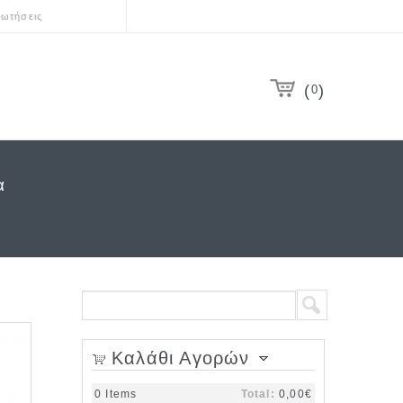
ωτήσεις
0
α
Search form
Search
Καλάθι Αγορών
0
Items
Total:
0,00€