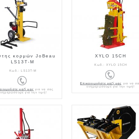
στης κορμών JoBeau
XYLO 15CH
LS13T-M
Κωδ.:
XYLO 15CH
Κωδ.:
LS13T-M
Επικοινωνήστε μαζί μας
για να σ
ενημερώσουμε για την τιμή!
οινωνήστε μαζί μας
για να σας
ενημερώσουμε για την τιμή!