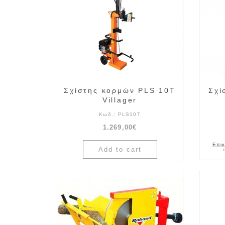
Σχίστης κορμών PLS 10T
Σχί
Villager
Κωδ.:
PLS10T
1.269,00€
Επικ