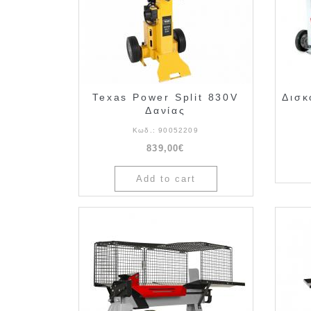
Texas Power Split 830V
Δισκ
Δανίας
Κωδ.:
90052209
839,00€