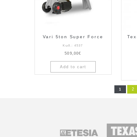
Vari 5ton Super Force
Tex
Κωδ.:
4537
509,00€
2
1
Pages