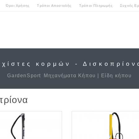
Όροι Χρήσης
Τρόποι Αποστολής
Τρόποι Πληρωμής
Συχνές Ερ
Σχίστες κορμών - Δισκοπρίον
GardenSport
Μηχανήματα Κήπου | Είδη κήπου
πρίονα