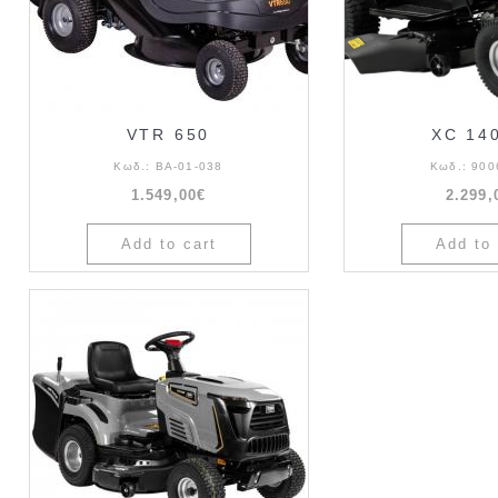
VTR 650
XC 14
Κωδ.:
BA-01-038
Κωδ.:
900
1.549,00€
2.299,