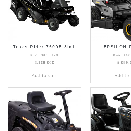
Texas Rider 7600E 3in1
EPSILON 
Κωδ.:
90063120
Κωδ.:
900
2.169,00€
5.099,