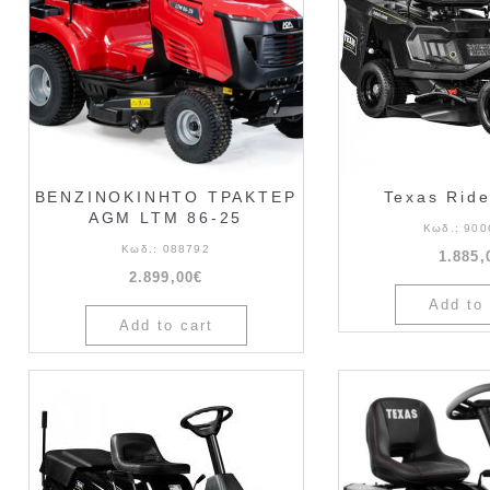
ΒΕΝΖΙΝΟΚΙΝΗΤΟ ΤΡΑΚΤΕΡ
Texas Rid
AGM LTM 86-25
Κωδ.:
900
Κωδ.:
088792
1.885,
2.899,00€