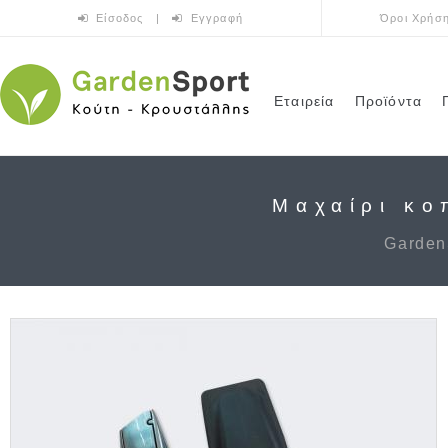
Παράκαμψη προς το κυρίως περιεχόμενο
Είσοδος
|
Εγγραφή
Όροι Χρήσ
Εταιρεία
Προϊόντα
Μαχαίρι κο
Garden