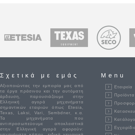
Σχετικά με εμάς
Menu
Αξιοποιώντας την εμπειρία μας από
Εταιρεία
τα έργα πράσινου και την αυτόματη
Προϊόντα
άρδευση, παρουσιάζουμε στην
Ελληνική αγορά μηχανήματα
Προσφορ
σημαντικών εταιριών όπως Etesia,
Κατασκε
Texas, Laksi, Vari, Sembdner, κ.α.
Τα μηχανήματα που
Κατάλογο
αντιπροσωπεύουμε αποκλειστικά
Εγχειρίδι
στην Ελληνική αγορά αφορούν:
μηχανήματα κήπου, ειδικά γεωργικά