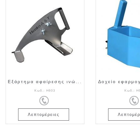
Εξάρτημα αφαίρεσης ινώ...
Δοχείο εφαρμογ
Κωδ.:
H603
Κωδ.:
H
Λεπτομέρειες
Λεπτομέρ