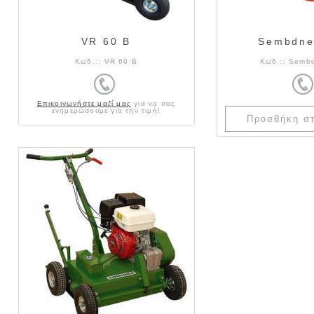
VR 60 B
Sembdne
Κωδ.::
VR 60 B
Κωδ.::
Semb
Επικοινωνήστε μαζί μας
για να σας
ενημερώσουμε για την τιμή!