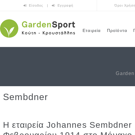
Παράκαμψη προς το κυρίως περιεχόμενο
Είσοδος
|
Εγγραφή
Όροι Χρήσ
Εταιρεία
Προϊόντα
Garden
Sembdner
Η εταιρεία Johannes Sembdner 