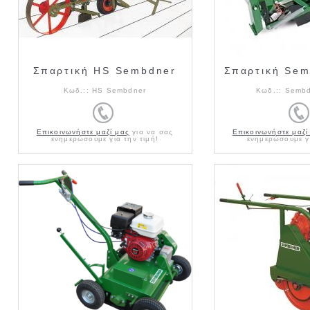
Σπαρτική HS Sembdner
Σπαρτική Se
Κωδ.::
HS Sembdner
Κωδ.::
Sembd
Επικοινωνήστε μαζί μας
για να σας
Επικοινωνήστε μαζί
ενημερώσουμε για την τιμή!
ενημερώσουμε γι