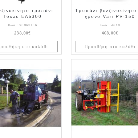
νζινοκίνητο τρυπάνι
Τρυπάνι βενζινοκίνητο
Texas EA5300
χρονο Vari PV-150
Κωδ.:
90063106
Κωδ.:
4610
238,00€
468,00€