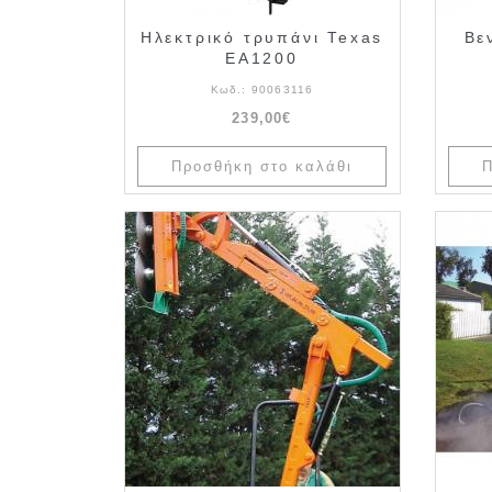
Ηλεκτρικό τρυπάνι Texas
Βε
EA1200
Κωδ.:
90063116
239,00€