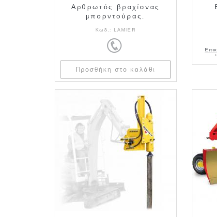
Αρθρωτός βραχίονας
μπορντούρας.
Κωδ.:
LAMIER
Επικ