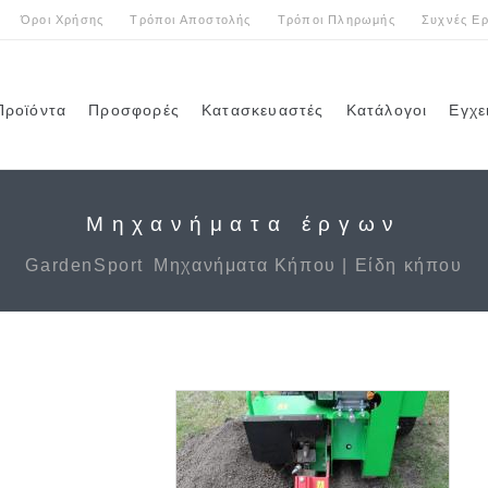
Όροι Χρήσης
Τρόποι Αποστολής
Τρόποι Πληρωμής
Συχνές Ερ
Προϊόντα
Προσφορές
Κατασκευαστές
Κατάλογοι
Εγχε
Μηχανήματα έργων
GardenSport
Μηχανήματα Κήπου | Είδη κήπου