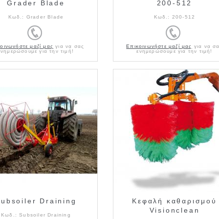
Grader Blade
200-512
Κωδ.:
Grader Blade
Κωδ.:
200-512
οινωνήστε μαζί μας
για να σας
Επικοινωνήστε μαζί μας
για να σ
ενημερώσουμε για την τιμή!
ενημερώσουμε για την τιμή!
ubsoiler Draining
Κεφαλή καθαρισμού
Visionclean
Κωδ.:
Subsoiler Draining