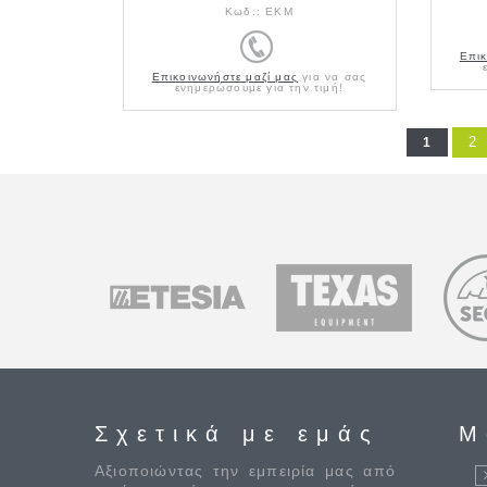
Κωδ.:
EKM
Επικ
Επικοινωνήστε μαζί μας
για να σας
ενημερώσουμε για την τιμή!
2
1
Σελίδες
Σχετικά με εμάς
M
Αξιοποιώντας την εμπειρία μας από