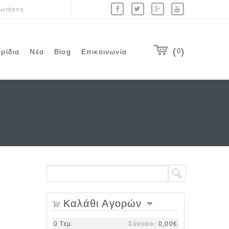
ωτήσεις
0
ιρίδια
Νέα
Blog
Επικοινωνία
Φόρμα αναζήτησης
Αναζήτηση
Καλάθι Αγορών
0
Τεμ.
Σύνολο:
0,00€