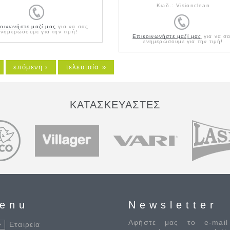
Κωδ.:
Visionclean
οινωνήστε μαζί μας
για να σας
ενημερώσουμε για την τιμή!
Επικοινωνήστε μαζί μας
για να σ
ενημερώσουμε για την τιμή!
επόμενη ›
τελευταία »
ΚΑΤΑΣΚΕΥΑΣΤΕΣ
enu
Newsletter
Αφήστε μας το e-mail
Εταιρεία