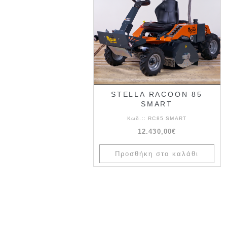
STELLA RACOON 85
SMART
Κωδ.::
RC85 SMART
12.430,00€