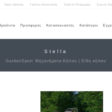
Όροι Χρήσης
Τρόποι Αποστολής
Τρόποι Πληρωμής
Συχνές Ερ
Προϊόντα
Προσφορές
Κατασκευαστές
Κατάλογοι
Εγχε
Stella
GardenSport
Μηχανήματα Κήπου | Είδη κήπου