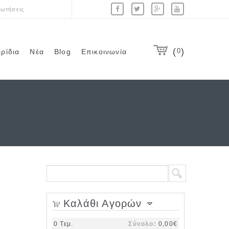
ωτήσεις
0
ιρίδια
Νέα
Blog
Επικοινωνία
Φόρμα αναζήτησης
Αναζήτηση
Καλάθι Αγορών
0
Τεμ.
Σύνολο:
0,00€