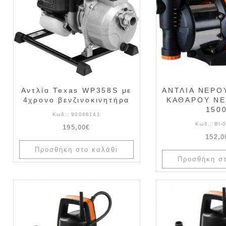
Αντλία Texas WP358S με
ΑΝΤΛΙΑ ΝΕΡΟ
4χρονο βενζινοκινητήρα
ΚΑΘΑΡΟΥ ΝΕ
150
Κωδ.:
90068141
Κωδ.:
ΒΙ-
195,00€
152,0