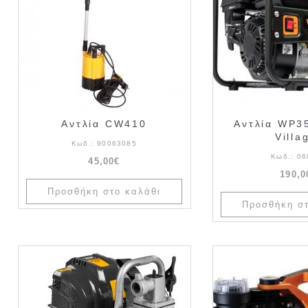
Αντλία CW410
Αντλία WP3
Villa
Κωδ.:
90063085
Κωδ.:
06
45,00€
190,0