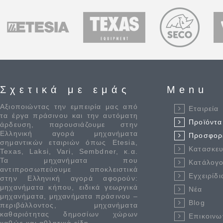
Σχετικά με εμάς
Menu
Αξιοποιώντας την εμπειρία μας από
Εταιρεία
τα έργα πράσινου και την αυτόματη
Προϊόντα
άρδευση, παρουσιάζουμε στην
Ελληνική αγορά μηχανήματα
Προσφορ
σημαντικών εταιριών όπως Etesia,
Κατασκε
Texas, Laksi, Vari, Sembdner, κ.α.
Τα μηχανήματα που
Κατάλογο
αντιπροσωπεύουμε αποκλειστικά
Εγχειρίδι
στην Ελληνική αγορά αφορούν:
μηχανήματα κήπου, ειδικά γεωργικά
Νέα
μηχανήματα, μηχανήματα πράσινου –
Blog
περιβάλλοντος, μηχανήματα
καθαριότητας δημοσίων χώρων
Επικοινω