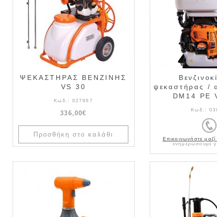
ΨΕΚΑΣΤΗΡΑΣ ΒΕΝΖΙΝΗΣ
Βενζινοκ
VS 30
ψεκαστήρας / 
DM14 PE V
Κωδ.:
027967
Κωδ.:
03
336,00€
Επικοινωνήστε μαζί
ενημερώσουμε γι