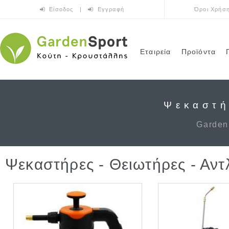
Παράκαμψη προς το κυρίως περιεχόμενο
Είσοδος
|
Εγγραφή
Όροι Χρήσ
Εταιρεία
Προϊόντα
Ψεκαστή
Garden
Ψεκαστήρες - Θειωτήρες - Αντ