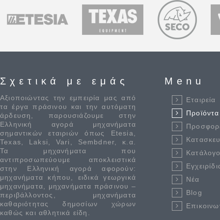
Σχετικά με εμάς
Menu
Αξιοποιώντας την εμπειρία μας από
Εταιρεία
τα έργα πράσινου και την αυτόματη
Προϊόντα
άρδευση, παρουσιάζουμε στην
Ελληνική αγορά μηχανήματα
Προσφορ
σημαντικών εταιριών όπως Etesia,
Κατασκε
Texas, Laksi, Vari, Sembdner, κ.α.
Τα μηχανήματα που
Κατάλογο
αντιπροσωπεύουμε αποκλειστικά
Εγχειρίδι
στην Ελληνική αγορά αφορούν:
μηχανήματα κήπου, ειδικά γεωργικά
Νέα
μηχανήματα, μηχανήματα πράσινου –
Blog
περιβάλλοντος, μηχανήματα
καθαριότητας δημοσίων χώρων
Επικοινω
καθώς και αθλητικά είδη.