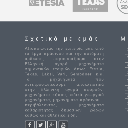
Σχετικά με εμάς
M
Αξιοποιώντας την εμπειρία μας από
τα έργα πράσινου και την αυτόματη
άρδευση, παρουσιάζουμε στην
Ελληνική αγορά μηχανήματα
σημαντικών εταιριών όπως Etesia,
Texas, Laksi, Vari, Sembdner, κ.α.
Τα μηχανήματα που
αντιπροσωπεύουμε αποκλειστικά
στην Ελληνική αγορά αφορούν:
μηχανήματα κήπου, ειδικά γεωργικά
μηχανήματα, μηχανήματα πράσινου –
περιβάλλοντος, μηχανήματα
καθαριότητας δημοσίων χώρων
καθώς και αθλητικά είδη.