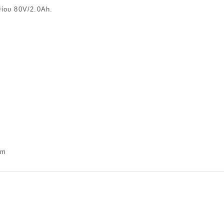
ίου 80V/2.0Ah.
cm