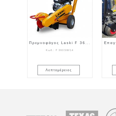
Πρεμνοφάγος Laski F 36...
Επαγ
Κωδ.:
F 360SW/14
Λεπτομέρειες