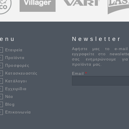
enu
Newsletter
Αφήστε μας το e-mail
Εταιρεία
εγγραφείτε στο newslett
Προϊόντα
σας ενημερώνουμε γι
προϊόντα μας.
Προσφορές
Κατασκευαστές
Email
*
Κατάλογοι
Εγχειρίδια
Νέα
Blog
Επικοινωνία