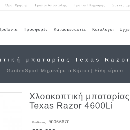
Όροι Χρήσης
Τρόποι Αποστολής
Τρόποι Πληρωμής
Συχνές Ερ
Προϊόντα
Προσφορές
Κατασκευαστές
Κατάλογοι
Εγχε
πτική μπαταρίας Texas Razor
GardenSport
Μηχανήματα Κήπου | Είδη κήπου
Χλοοκοπτική μπαταρίας
Texas Razor 4600Li
90066670
Κωδικός: