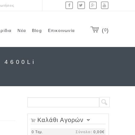
ωτήσεις
0
ιρίδια
Νέα
Blog
Επικοινωνία
 4600Li
Φόρμα αναζήτησης
Αναζήτηση
Καλάθι Αγορών
0
Τεμ.
Σύνολο:
0,00€