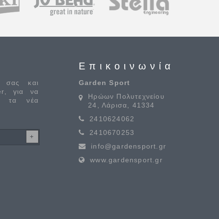
Επικοινωνία
 σας και
Garden Sport
er, για να
Ηρώων Πολυτεχνείου
α τα νέα
24, Λάρισα, 41334
2410624062
2410670253
info@gardensport.gr
www.gardensport.gr