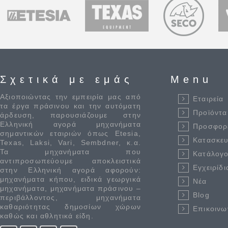
Σχετικά με εμάς
Menu
Αξιοποιώντας την εμπειρία μας από
Εταιρεία
τα έργα πράσινου και την αυτόματη
Προϊόντα
άρδευση, παρουσιάζουμε στην
Ελληνική αγορά μηχανήματα
Προσφορ
σημαντικών εταιριών όπως Etesia,
Κατασκε
Texas, Laksi, Vari, Sembdner, κ.α.
Τα μηχανήματα που
Κατάλογο
αντιπροσωπεύουμε αποκλειστικά
Εγχειρίδι
στην Ελληνική αγορά αφορούν:
μηχανήματα κήπου, ειδικά γεωργικά
Νέα
μηχανήματα, μηχανήματα πράσινου –
Blog
περιβάλλοντος, μηχανήματα
καθαριότητας δημοσίων χώρων
Επικοινω
καθώς και αθλητικά είδη.