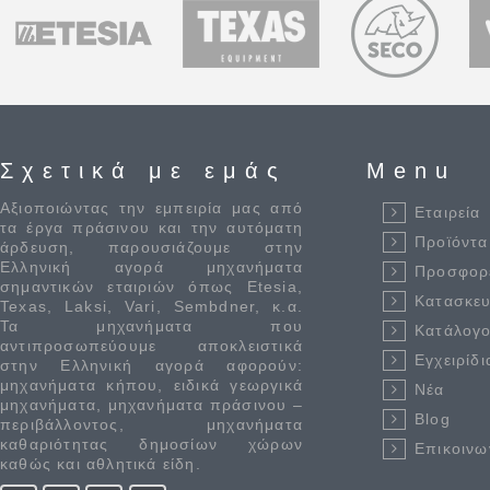
Σχετικά με εμάς
Menu
Αξιοποιώντας την εμπειρία μας από
Εταιρεία
τα έργα πράσινου και την αυτόματη
Προϊόντα
άρδευση, παρουσιάζουμε στην
Ελληνική αγορά μηχανήματα
Προσφορ
σημαντικών εταιριών όπως Etesia,
Κατασκε
Texas, Laksi, Vari, Sembdner, κ.α.
Τα μηχανήματα που
Κατάλογο
αντιπροσωπεύουμε αποκλειστικά
Εγχειρίδι
στην Ελληνική αγορά αφορούν:
μηχανήματα κήπου, ειδικά γεωργικά
Νέα
μηχανήματα, μηχανήματα πράσινου –
Blog
περιβάλλοντος, μηχανήματα
καθαριότητας δημοσίων χώρων
Επικοινω
καθώς και αθλητικά είδη.