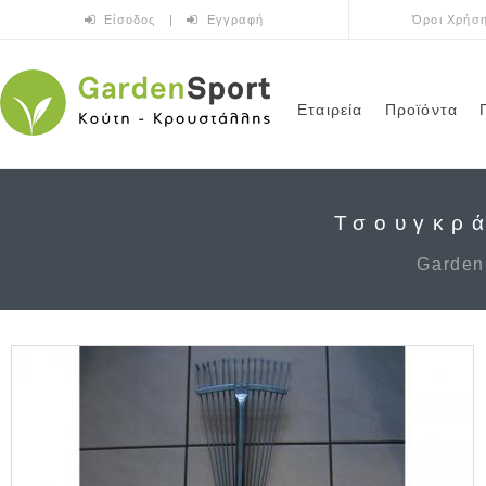
Παράκαμψη προς το κυρίως περιεχόμενο
Είσοδος
|
Εγγραφή
Όροι Χρήσ
Εταιρεία
Προϊόντα
Τσουγκρά
Garden