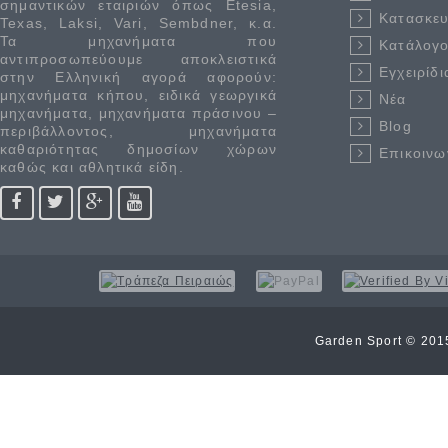
σημαντικών εταιριών όπως Etesia,
Κατασκε
Texas, Laksi, Vari, Sembdner, κ.α.
Τα μηχανήματα που
Κατάλογο
αντιπροσωπεύουμε αποκλειστικά
Εγχειρίδι
στην Ελληνική αγορά αφορούν:
μηχανήματα κήπου, ειδικά γεωργικά
Νέα
μηχανήματα, μηχανήματα πράσινου –
Blog
περιβάλλοντος, μηχανήματα
καθαριότητας δημοσίων χώρων
Επικοινω
καθώς και αθλητικά είδη.
Garden Sport © 20