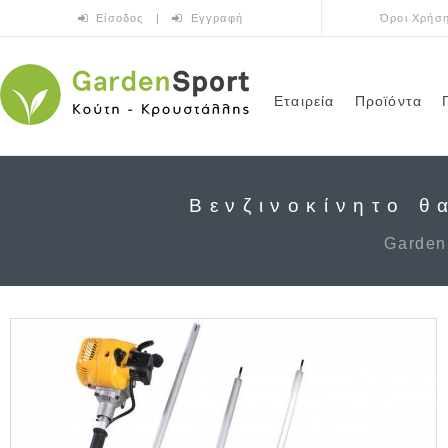
Παράκαμψη προς το κυρίως περιεχόμενο
Είσοδος
|
Εγγραφή
Όροι Χρήσ
Εταιρεία
Προϊόντα
Βενζινοκίνητο θ
Garden