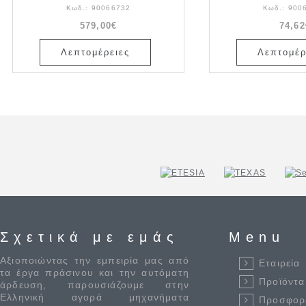
Κωδ.:
90066732
Κωδ.:
900
579,00€
74,62
Λεπτομέρειες
Λεπτομέρ
Σχετικά με εμάς
Menu
Αξιοποιώντας την εμπειρία μας από
Εταιρεία
τα έργα πράσινου και την αυτόματη
Προϊόντα
άρδευση, παρουσιάζουμε στην
Ελληνική αγορά μηχανήματα
Προσφορ