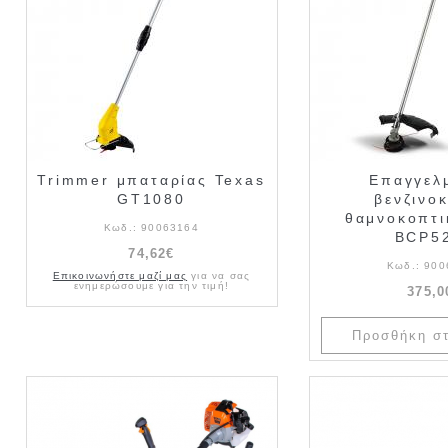
Trimmer μπαταρίας Texas
Επαγγελ
GT1080
βενζινο
θαμνοκοπτι
Κωδ.:
90063164
BCP5
74,62€
Κωδ.:
900
Επικοινωνήστε μαζί μας
για να σας
ενημερώσουμε για την τιμή!
375,0