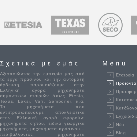
Σχετικά με εμάς
Menu
Αξιοποιώντας την εμπειρία μας από
Εταιρεία
τα έργα πράσινου και την αυτόματη
Προϊόντα
άρδευση, παρουσιάζουμε στην
Ελληνική αγορά μηχανήματα
Προσφορ
σημαντικών εταιριών όπως Etesia,
Κατασκε
Texas, Laksi, Vari, Sembdner, κ.α.
Τα μηχανήματα που
Κατάλογο
αντιπροσωπεύουμε αποκλειστικά
Εγχειρίδι
στην Ελληνική αγορά αφορούν:
μηχανήματα κήπου, ειδικά γεωργικά
Νέα
μηχανήματα, μηχανήματα πράσινου –
Blog
περιβάλλοντος, μηχανήματα