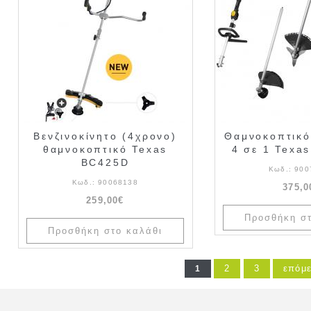
Βενζινοκίνητο (4χρονο)
Θαμνοκοπτικό
θαμνοκοπτικό Texas
4 σε 1 Texa
BC425D
Κωδ.:
900
Κωδ.:
90068138
375,0
259,00€
2
3
επόμε
1
Σελίδες