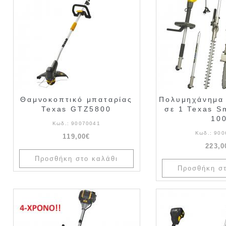
Θαμνοκοπτικό μπαταρίας
Πολυμηχάνημα 
Texas GTZ5800
σε 1 Texas S
10
Κωδ.:
90070041
Κωδ.:
900
119,00€
223,0