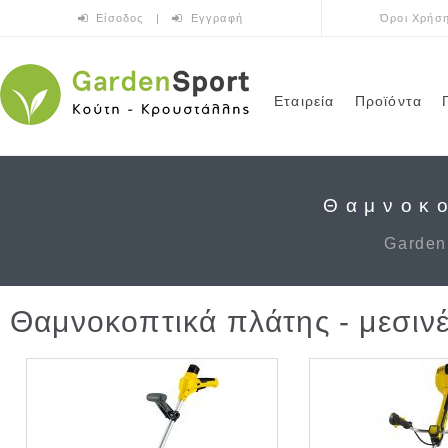
Παράκαμψη προς το κυρίως περιεχόμενο
Είσοδος
|
Εγγραφή
Όροι Χρήσ
Εταιρεία
Προϊόντα
Θαμνοκο
Garden
Θαμνοκοπτικά πλάτης - μεσιν