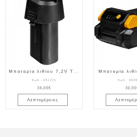
Μπαταρία λιθίου 7,2V T...
Μπαταρία λιθί
Κωδ.:
451221
Κωδ.:
900
34,00€
30,00
Λεπτομέρειες
Λεπτομέρ