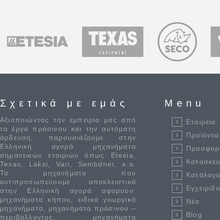
Σχετικά με εμάς
Menu
Αξιοποιώντας την εμπειρία μας από
Εταιρεία
τα έργα πράσινου και την αυτόματη
Προϊόντα
άρδευση, παρουσιάζουμε στην
Ελληνική αγορά μηχανήματα
Προσφορ
σημαντικών εταιριών όπως Etesia,
Κατασκε
Texas, Laksi, Vari, Sembdner, κ.α.
Τα μηχανήματα που
Κατάλογο
αντιπροσωπεύουμε αποκλειστικά
Εγχειρίδι
στην Ελληνική αγορά αφορούν:
μηχανήματα κήπου, ειδικά γεωργικά
Νέα
μηχανήματα, μηχανήματα πράσινου –
Blog
περιβάλλοντος, μηχανήματα