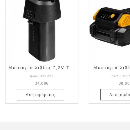
Μπαταρία λιθίου 7,2V T...
Μπαταρία λιθί
Κωδ.:
451221
Κωδ.:
900
34,00€
30,00
Λεπτομέρειες
Λεπτομέρ