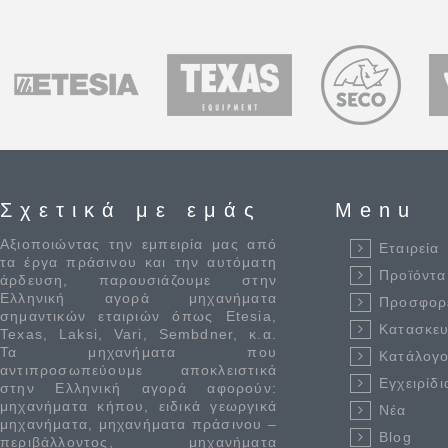
Σχετικά με εμάς
Menu
Αξιοποιώντας την εμπειρία μας από
Εταιρεία
τα έργα πράσινου και την αυτόματη
Προϊόντα
άρδευση, παρουσιάζουμε στην
Ελληνική αγορά μηχανήματα
Προσφορ
σημαντικών εταιριών όπως Etesia,
Κατασκε
Texas, Laksi, Vari, Sembdner, κ.α.
Τα μηχανήματα που
Κατάλογο
αντιπροσωπεύουμε αποκλειστικά
Εγχειρίδι
στην Ελληνική αγορά αφορούν:
μηχανήματα κήπου, ειδικά γεωργικά
Νέα
μηχανήματα, μηχανήματα πράσινου –
Blog
περιβάλλοντος, μηχανήματα