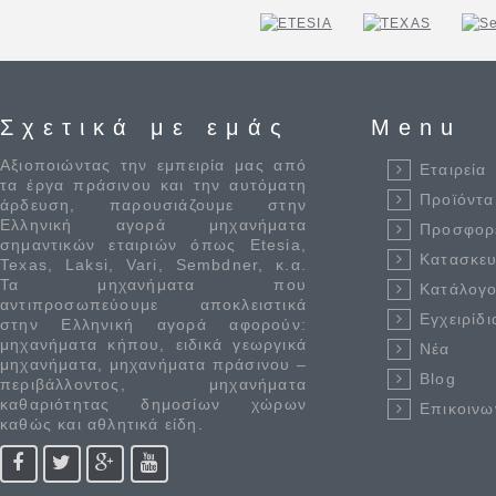
Σχετικά με εμάς
Menu
Αξιοποιώντας την εμπειρία μας από
Εταιρεία
τα έργα πράσινου και την αυτόματη
Προϊόντα
άρδευση, παρουσιάζουμε στην
Ελληνική αγορά μηχανήματα
Προσφορ
σημαντικών εταιριών όπως Etesia,
Κατασκε
Texas, Laksi, Vari, Sembdner, κ.α.
Τα μηχανήματα που
Κατάλογο
αντιπροσωπεύουμε αποκλειστικά
Εγχειρίδι
στην Ελληνική αγορά αφορούν:
μηχανήματα κήπου, ειδικά γεωργικά
Νέα
μηχανήματα, μηχανήματα πράσινου –
Blog
περιβάλλοντος, μηχανήματα
καθαριότητας δημοσίων χώρων
Επικοινω
καθώς και αθλητικά είδη.