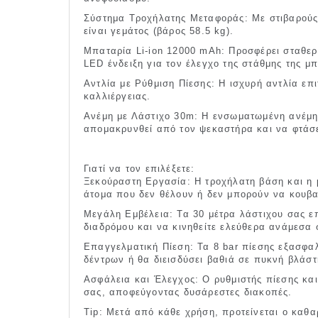
Σύστημα Τροχήλατης Μεταφοράς: Με στιβαρούς 
είναι γεμάτος (βάρος 58.5 kg).
Μπαταρία Li-ion 12000 mAh: Προσφέρει σταθερή
LED ένδειξη για τον έλεγχο της στάθμης της μπ
Αντλία με Ρύθμιση Πίεσης: Η ισχυρή αντλία επ
καλλιέργειας.
Ανέμη με Λάστιχο 30m: Η ενσωματωμένη ανέμη 
απομακρυνθεί από τον ψεκαστήρα και να φτάσε
Γιατί να τον επιλέξετε:
Ξεκούραστη Εργασία: Η τροχήλατη βάση και η μ
άτομα που δεν θέλουν ή δεν μπορούν να κουβ
Μεγάλη Εμβέλεια: Τα 30 μέτρα λάστιχου σας ε
διαδρόμου και να κινηθείτε ελεύθερα ανάμεσα 
Επαγγελματική Πίεση: Τα 8 bar πίεσης εξασφαλ
δέντρων ή θα διεισδύσει βαθιά σε πυκνή βλάστ
Ασφάλεια και Έλεγχος: Ο ρυθμιστής πίεσης και
σας, αποφεύγοντας δυσάρεστες διακοπές.
Tip: Μετά από κάθε χρήση, προτείνεται ο καθα