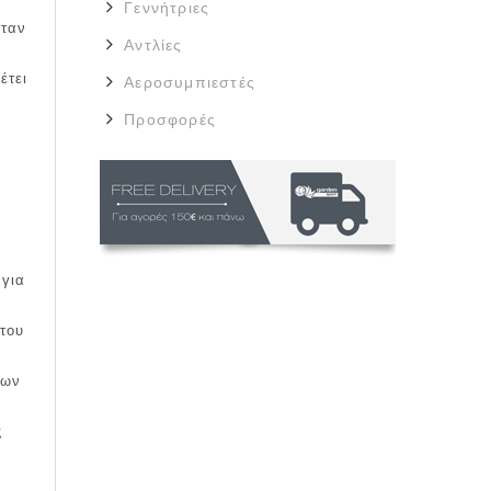
Γεννήτριες
όταν
Αντλίες
έτει
Αεροσυμπιεστές
Προσφορές
 για
του
των
ς