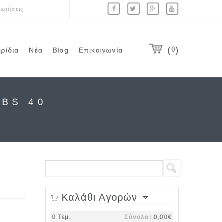
ωτήσεις
0
ιρίδια
Νέα
Blog
Επικοινωνία
 BS 40
Φόρμα αναζήτησης
Αναζήτηση
Καλάθι Αγορών
0
Τεμ.
Σύνολο:
0,00€