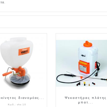
ατα.
οκίνητος διανομέας...
Ψεκαστήρας πλάτης
μπατ...
Κωδ.:
vhs 10