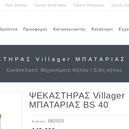
Όροι Χρήσης
Τρόποι Αποστολής
Τρόποι Πληρωμής
Συχνές Ερ
Προϊόντα
Προσφορές
Κατασκευαστές
Κατάλογοι
Εγχε
ΤΗΡΑΣ Villager ΜΠΑΤΑΡΙΑΣ
GardenSport
Μηχανήματα Κήπου | Είδη κήπου
ΨΕΚΑΣΤΗΡΑΣ Villager
ΜΠΑΤΑΡΙΑΣ BS 40
082503
Κωδικός: