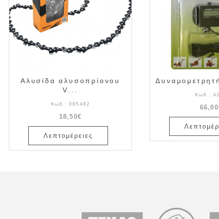
Αλυσίδα αλυσοπρίονου
Δυναμομετρητή
V...
Κωδ.:
4
Κωδ.:
085482
66,00
18,50€
Λεπτομέρ
Λεπτομέρειες