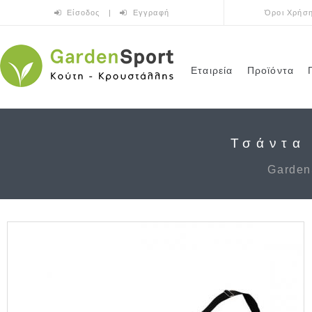
Παράκαμψη προς το κυρίως περιεχόμενο
Είσοδος
|
Εγγραφή
Όροι Χρήσ
Εταιρεία
Προϊόντα
Τσάντα
Garden