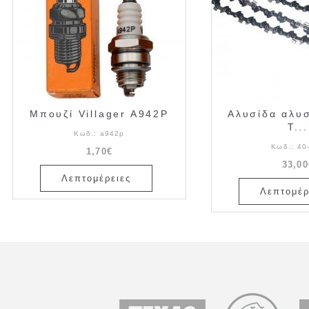
Μπουζί Villager A942P
Αλυσίδα αλυ
T...
Κωδ.:
a942p
Κωδ.:
40
1,70€
33,00
Λεπτομέρειες
Λεπτομέρ