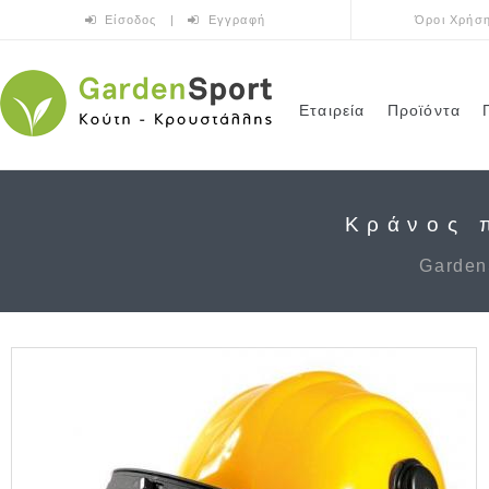
Παράκαμψη προς το κυρίως περιεχόμενο
Είσοδος
|
Εγγραφή
Όροι Χρήσ
Εταιρεία
Προϊόντα
Κράνος 
Garden